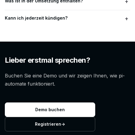
Was ist in der Umsetzung enthalten?
+
Umsetzung Ihres ersten Workflows, damit Sie echten Nutzen
im operativen Alltag bewerten können.
Wir übersetzen Ihr Playbook in funktionierende Workflows,
Kann ich jederzeit kündigen?
+
konfigurieren nötige Integrationen und unterstützen Ihr Team
beim Run- und Review-Prozess. Ohne Engineering-Aufwand
Ja. Es gibt keine langfristigen Verträge. Kündigung ist mit 30
auf Ihrer Seite.
Tagen Frist möglich.
Lieber erstmal sprechen?
Buchen Sie eine Demo und wir zeigen Ihnen, wie pi-
automate funktioniert.
Demo buchen
Registrieren
→