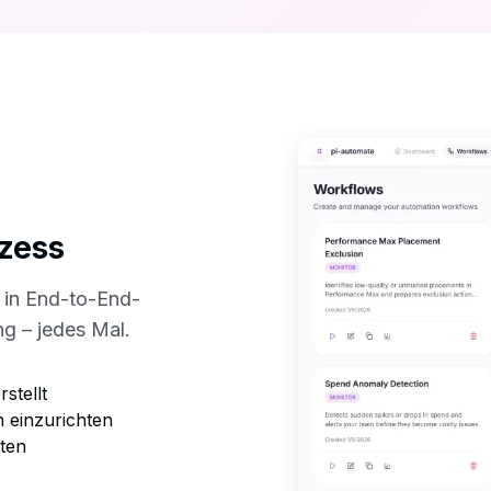
zess
 in End-to-End-
g – jedes Mal.
stellt
n einzurichten
ten