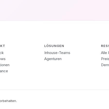
UKT
LÖSUNGEN
RES
ick
Inhouse-Teams
Alle
ows
Agenturen
Prei
tionen
Dem
ance
orbehalten.