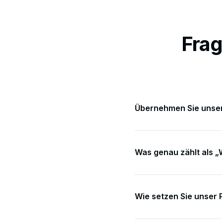
Frag
Übernehmen Sie uns
Nein. Wir implementieren 
Was genau zählt als 
Ein End-to-End-Ops-Proz
dokumentieren.
Wie setzen Sie unser