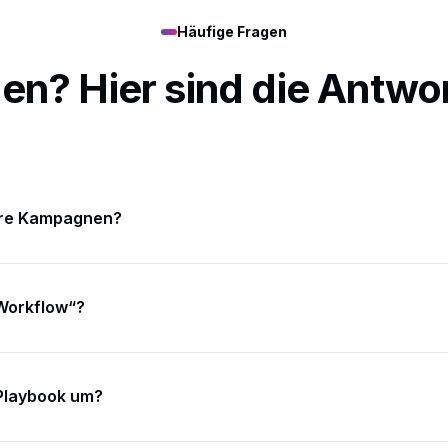
Häufige Fragen
en? Hier sind die Antwo
ere Kampagnen?
Ihr Playbook als Workflows – Ihr Team startet, prüft und gibt Ände
„Workflow“?
ess: Daten prüfen → Regeln anwenden → Aktionen ausführen → 
 Playbook um?