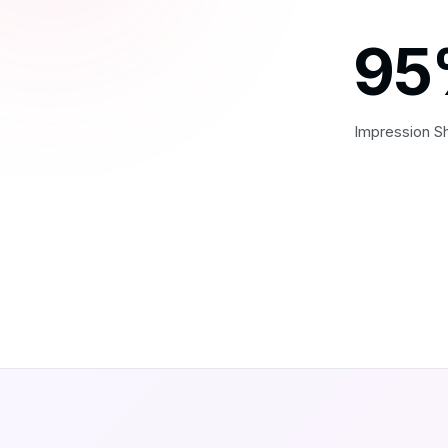
95
Impression S