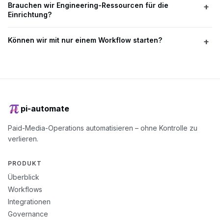
Brauchen wir Engineering-Ressourcen für die
+
wöchentlichen Ops. Viele Teams starten mit einem High-Pain-
Einrichtung?
Workflow und bauen danach aus.
Nein. pi-automate ist für Paid-Media-Teams gebaut. Wir
Können wir mit nur einem Workflow starten?
+
implementieren – ohne Scripts, ohne DIY-Automationsbau.
Ja. Ein Workflow ist der schnellste Weg, Wirkung zu sehen und
den Hebel zu validieren.
pi-automate
Paid-Media-Operations automatisieren – ohne Kontrolle zu
verlieren.
PRODUKT
Überblick
Workflows
Integrationen
Governance