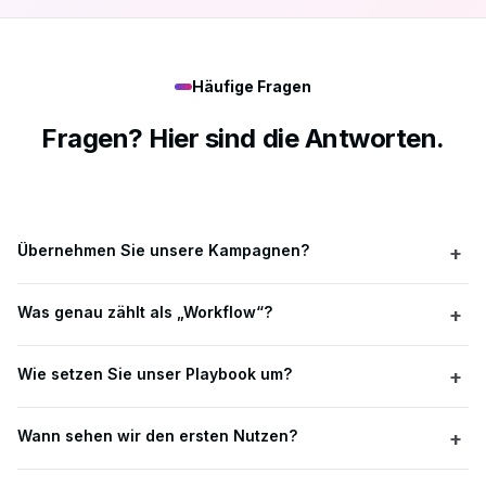
Häufige Fragen
Fragen? Hier sind die Antworten.
Übernehmen Sie unsere Kampagnen?
+
Nein. Wir implementieren Ihr Playbook als Workflows – Ihr
Was genau zählt als „Workflow“?
+
Team startet, prüft und gibt Änderungen frei.
Ein End-to-End-Ops-Prozess: Daten prüfen → Regeln
Wie setzen Sie unser Playbook um?
+
anwenden → Aktionen ausführen → Ergebnisse
dokumentieren.
Sie geben uns SOP/Checkliste (oder Loom, Screenshots,
Wann sehen wir den ersten Nutzen?
+
Spreadsheet). Wir übersetzen das in Workflows plus
Monitoring und übergeben produktionsreif.
Sobald der erste Workflow live ist, sparen Sie Zeit in den